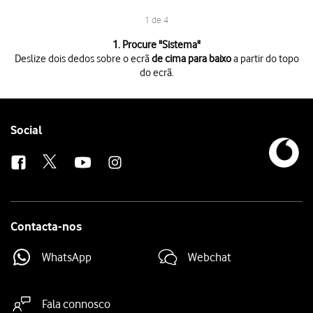
1 de 4
1 de 4
1. Procure "
Sistema
"
Deslize dois dedos sobre o ecrã
de cima para baixo
a partir do topo
do ecrã.
Deslize dois dedos sobre o ecrã
de cima para baixo
a partir do topo do 
Prima
o ícone de definições
.
Prima
Sistema
.
Prima
Atualização de software
. Se existir uma nova versão de software 
Follow
Social
us
Contacta-nos
WhatsApp
Webchat
Fala connosco