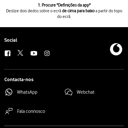
1 de 8
1. Procure "
Definições da app
"
Deslize dois dedos sobre o ecrã
de cima para baixo
a partir do topo
do ecrã.
Deslize dois dedos sobre o ecrã
de cima para baixo
a partir do topo do 
Prima
o ícone de definições
.
Prima
Apps
.
Prima
Definições da app
.
Follow
Social
Prima
a lista suspensa
.
us
Prima
a categoria pretendida
.
Prima
o indicador
junto às apps pretendidas para ativar ou desativar a 
Prima
a tecla de início
para terminar e voltar ao ecrã inicial.
Contacta-nos
WhatsApp
Webchat
Fala connosco