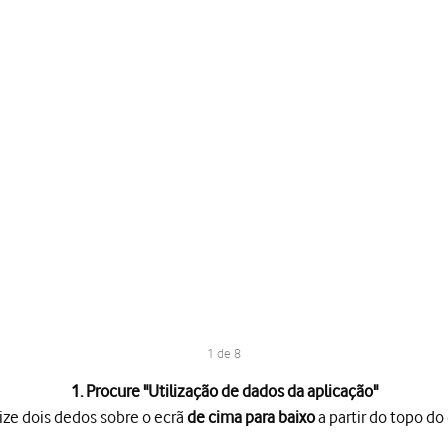
1 de 8
1. Procure "
Utilização de dados da aplicação
"
ize dois dedos sobre o ecrã
de cima para baixo
a partir do topo do 
o ecrã
de cima para baixo
a partir do topo do ecrã.