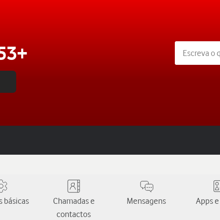
53+
 básicas
Chamadas e
Mensagens
Apps e
contactos