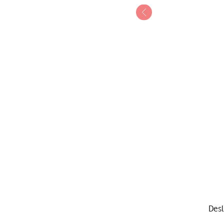
1 de 8
Desl
Deslize dois dedos sobre 