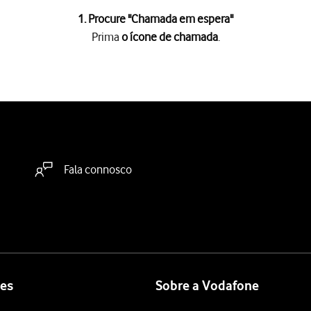
1. Procure "
Chamada em espera
"
Prima
o ícone de chamada
.
a
.
as
.
SIM
.
a
.
a "Chamada em espera"
para ativar ou desativar a função.
Fala connosco
 terminar e voltar ao ecrã inicial.
es
Sobre a Vodafone