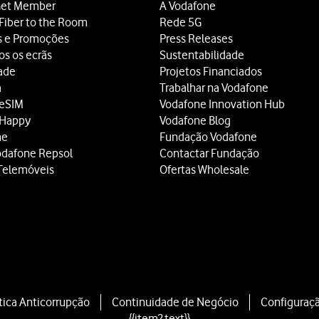
et Member
A Vodafone
Fiber to the Room
Rede 5G
s e Promoções
Press Releases
os os ecrãs
Sustentabilidade
dade
Projetos Financiados
a
Trabalhar na Vodafone
 eSIM
Vodafone Innovation Hub
 Happy
Vodafone Blog
ne
Fundação Vodafone
odafone Repsol
Contactar Fundação
Telemóveis
Ofertas Wholesale
tica Anticorrupção
Continuidade de Negócio
Configuraç
{{item?.text}}