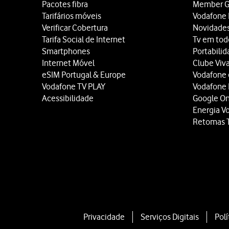
Pacotes fibra
Member G
Tarifários móveis
Vodafone 
Verificar Cobertura
Novidade
Tarifa Social de Internet
Tv em tod
Smartphones
Portabili
Internet Móvel
Clube Viv
eSIM Portugal & Europe
Vodafone
Vodafone TV PLAY
Vodafone
Acessibilidade
Google O
Energia V
Retomas 
Site
map
Privacidade
Serviços Digitais
Polí