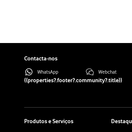
1 de 8
Prima
o ícone de chamad
Prima
o ícone de menu
.
Prima
Definições
.
Prima
Contas de chamad
Prima
o nome do cartão 
Contacta-nos
Prima
Chamada em esper
Prima
o indicador junto 
WhatsApp
Webchat
Prima
a tecla de início
para
{{properties?.footer?.community?.title}}
Site
map
Produtos e Serviços
Destaqu