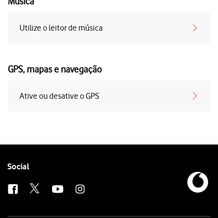
Música
Utilize o leitor de música
GPS, mapas e navegação
Ative ou desative o GPS
Follow
Social
us