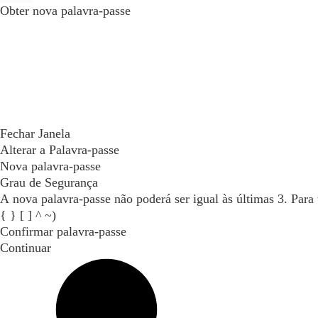
Obter nova palavra-passe
Fechar Janela
Alterar a Palavra-passe
Nova palavra-passe
Grau de Segurança
A nova palavra-passe não poderá ser igual às últimas 3. Para tornar a palavra-passe mais segura inclua maiúsculas, dígitos e caracteres especiais (permitidos: @ - _ + / \ # $ % ! ? : . ( )
{ } [ ] ^ ~)
Confirmar palavra-passe
Continuar