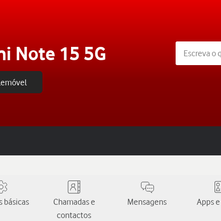
i Note 15 5G
elemóvel
 básicas
Chamadas e
Mensagens
Apps e
contactos