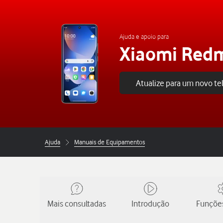
Ajuda e apoio para
Xiaomi Redm
Atualize para um novo t
Ajuda
Manuais de Equipamentos
Mais consultadas
Introdução
Funções