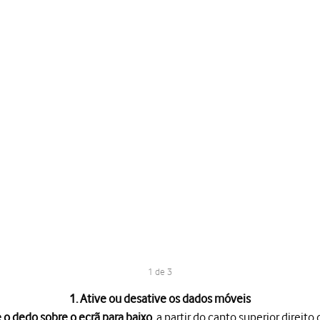
1 de 3
1. Ative ou desative os dados móveis
 o dedo sobre o ecrã para baixo
, a partir do canto superior direito 