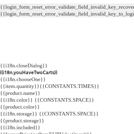
{{login_form_reset_error_validate_field_invalid_key_recove
{{login_form_reset_error_validate_field_invalid_key_to_log
{{i18n.closeDialog}}
{{i18n.youHaveTwoCarts}}
{{i18n.chooseOne}}
{{item.quantity}}{{CONSTANTS.TIMES}}
{{product.name}}
{{i18n.color}} {{CONSTANTS.SPACE}}
{{product.color}}
{{i18n.storage}} {{CONSTANTS.SPACE}}
{{product.storage}}
{{i18n.included}}