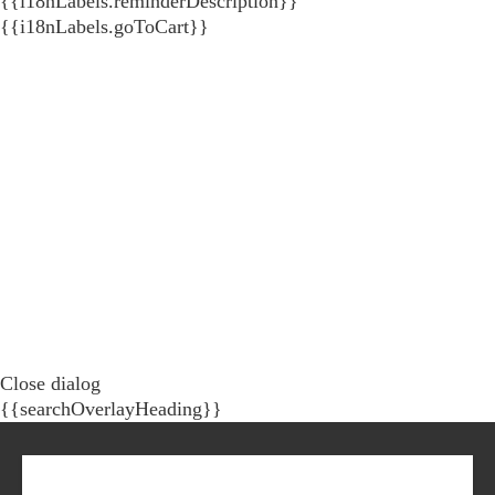
{{i18nLabels.reminderDescription}}
{{i18nLabels.goToCart}}
Close dialog
{{searchOverlayHeading}}