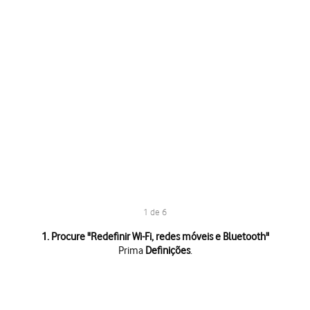
1 de 6
1 de 6
1. Procure "
Redefinir Wi-Fi, redes móveis e Bluetooth
"
Prima
Definições
.
Prima
Definições
.
Prima
Mais opções de conectividade
.
Prima
Redefinir Wi-Fi, redes móveis e Bluetooth
.
Prima
Repor definições
.