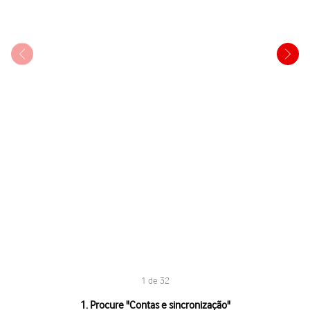
1 de 32
1 de 32
1. Procure "
Contas e sincronização
"