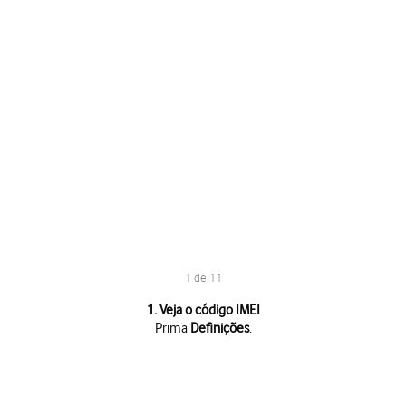
1 de 11
1 de 11
1. Veja o código IMEI
Prima
Definições
.
Prima
Definições
.
Prima
Sobre o telemóvel
.
Prima
Informações e especificações detalhadas
.
Prima
Estado
.