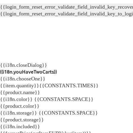
{{login_form_reset_error_validate_field_invalid_key_recove
{{login_form_reset_error_validate_field_invalid_key_to_log
{{i18n.closeDialog}}
{{i18n.youHaveTwoCarts}}
{{i18n.chooseOne}}
{{item.quantity}}{{CONSTANTS.TIMES}}
{{product.name}}
{{i18n.color}} {{CONSTANTS.SPACE}}
{{product.color}}
{{i18n.storage}} {{CONSTANTS.SPACE}}
{{product.storage}}
{{i18n.included}}