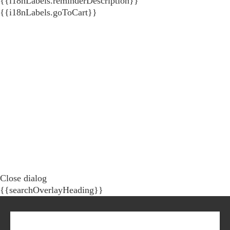
{{i18nLabels.reminderDescription}}
{{i18nLabels.goToCart}}
Close dialog
{{searchOverlayHeading}}