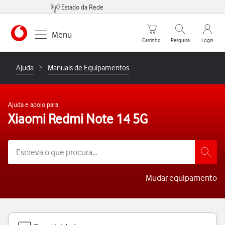
Estado da Rede
Carrinho de compras
Pesquisar
My Vo
Menu
Carrinho
Pesquisa
Login
https://www.vodafone.pt
Ajuda
Manuais de Equipamentos
Ajuda e apoio para
Xiaomi Redmi Note 14 5G
Mudar equipamento