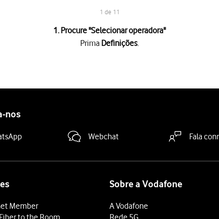
1 de 11
1. Procure "
Selecionar operadora
"
Prima
Definições
.
SIM
.
ra
.
a "Selecionar automaticamente a rede"
para desativar a função.
a-nos
atsApp
Webchat
Fala con
nto o telefone procura as redes.
a "Selecionar automaticamente a rede"
para ativar a função.
 terminar e voltar ao ecrã inicial.
es
Sobre a Vodafone
et Member
A Vodafone
Fiber to the Room
Rede 5G