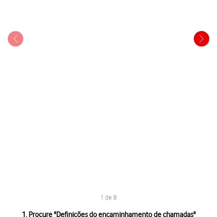
1 de 8
1 de 8
1. Procure "
Definições do encaminhamento de chamadas
"