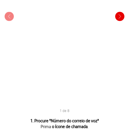
1 de 8
1 de 8
1. Procure "
Número do correio de voz
"
Prima
o ícone de chamada
.