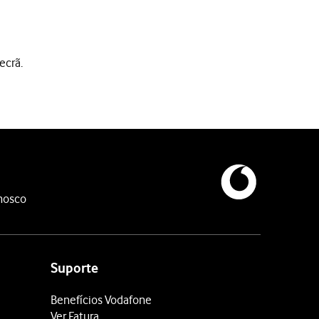
ecrã.
 Se desativar a função, não poderá utilizar as funções do telefone
nosco
Suporte
lefone irá encontrar a sua localização precisa utilizando os satéli
Benefícios Vodafone
 o telefone irá encontrar a sua localização precisa utilizando o
Ver Fatura