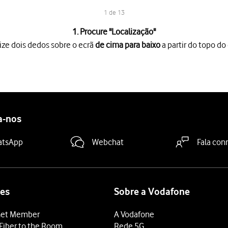
1 de 13
1. Procure "
Localização
"
ize dois dedos sobre o ecrã
de cima para baixo
a partir do topo do 
o ecrã
de cima para baixo
a partir do topo do ecrã.
es
.
 "Acesso à localização"
para ativar ou desativar a função.
r GPS, o telefone irá procurar a sua localização utilizando o GPS.
a-nos
calização das apps
.
atsApp
Webchat
Fala con
dida
.
so
duas vezes.
ação
.
zação da Google
.
es
Sobre a Vodafone
to a "Melhorar a precisão da localização"
para ativar a função, o te
et Member
A Vodafone
to a "Melhorar a precisão da localização
" para desativar a função,
Fiber to the Room
Rede 5G