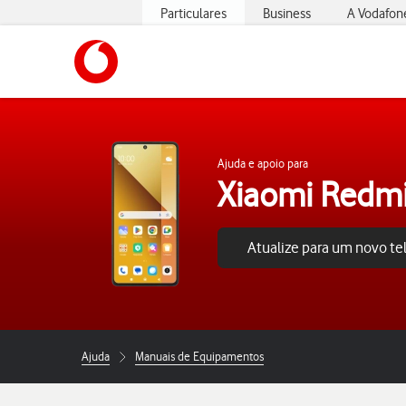
Particulares
Business
A Vodafon
https://www.vodafone.pt
Ajuda e apoio para
Xiaomi Redmi
Atualize para um novo t
Ajuda
Manuais de Equipamentos