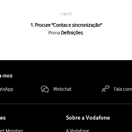
1 de 31
1. Procure "
Contas e sincronização
"
Prima
Definições
.
ação
.
duza o seu endereço de email"
e introduza o seu endereço de e-m
a-nos
ra-passe"
e introduza a password da sua conta de e-mail Vodafone
atsApp
Webchat
Fala con
sword de acesso ao My Vodafone. Veja como
obter ajuda no caso d
de utilizador"
e introduza o nome de utilizador da sua conta de 
ua conta de e-mail na Vodafone é o seu endereço de e-mail, por 
es
Sobre a Vodafone
dor"
e prima
.
imap.vodafone.pt
et Member
A Vodafone
"
e prima
.