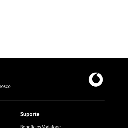
ail Vodafone.
.
nosco
e se ter esquecido da sua password
.
e-mail na Vodafone.
ex., vodafone@vodafone.pt.
Suporte
Benefícios Vodafone