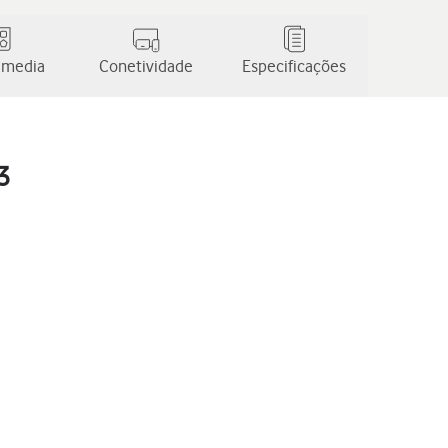
 media
Conetividade
Especificações
3