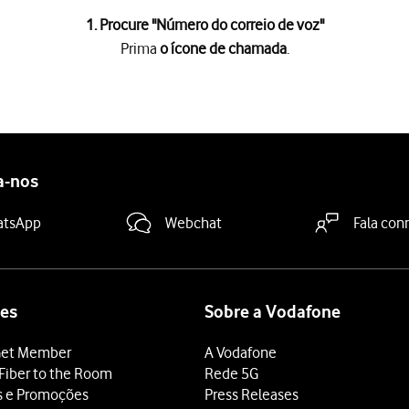
1. Procure "
Número do correio de voz
"
Prima
o ícone de chamada
.
a
.
das
.
a-nos
 de voz
.
.
atsApp
Webchat
Fala con
 terminar e voltar ao ecrã inicial.
es
Sobre a Vodafone
et Member
A Vodafone
Fiber to the Room
Rede 5G
s e Promoções
Press Releases