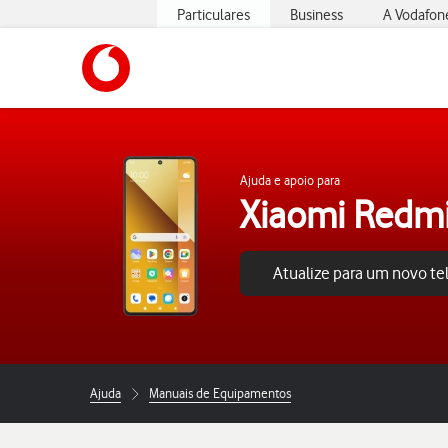
Particulares
Business
A Vodafon
https://www.vodafone.pt
Ajuda e apoio para
Xiaomi Redmi
Atualize para um novo t
Ajuda
Manuais de Equipamentos