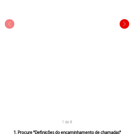
1 de 8
1 de 8
1. Procure "
Definições do encaminhamento de chamadas
"