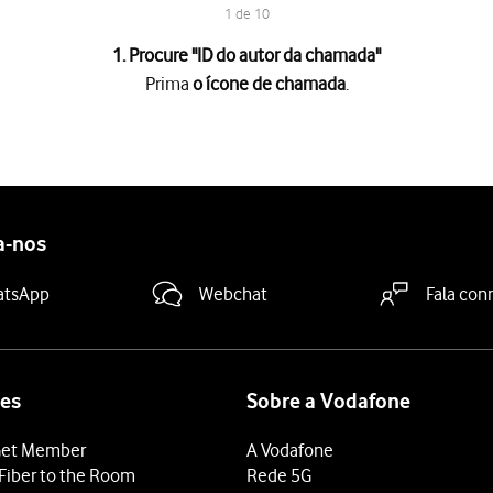
1 de 10
1. Procure "
ID do autor da chamada
"
Prima
o ícone de chamada
.
a
.
as
.
das
.
a-nos
mada
.
mada
.
atsApp
Webchat
Fala con
a ativar a visualização do seu número.
a desativar a visualização do seu número.
 terminar e voltar ao ecrã inicial.
es
Sobre a Vodafone
et Member
A Vodafone
Fiber to the Room
Rede 5G