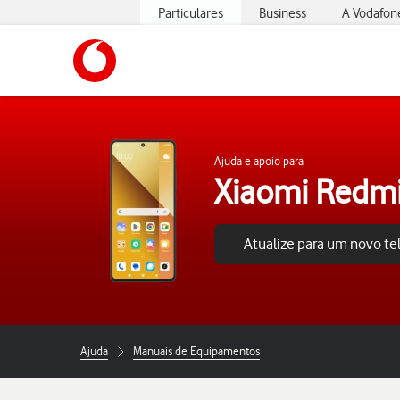
Particulares
Business
A Vodafon
https://www.vodafone.pt
Ajuda e apoio para
Xiaomi Redmi
Atualize para um novo t
Ajuda
Manuais de Equipamentos