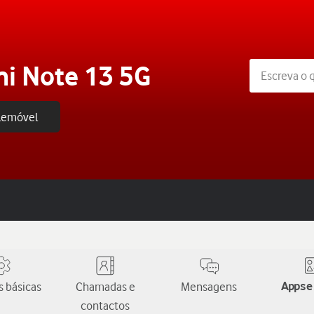
i Note 13 5G
elemóvel
 básicas
Chamadas e
Mensagens
Apps e
contactos