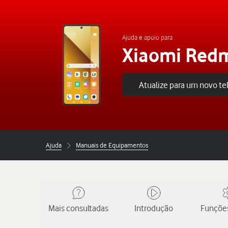
Ajuda e apoio para
Xiaomi Redm
Atualize para um novo t
Ajuda
Manuais de Equipamentos
Mais consultadas
Introdução
Funções