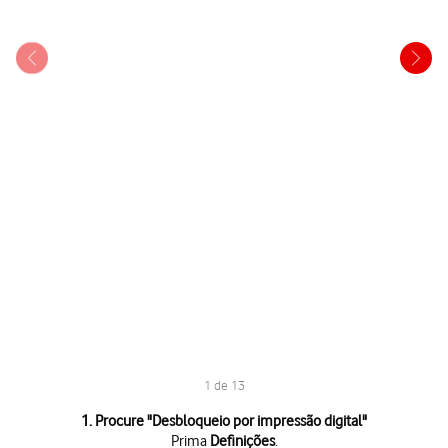
1 de 13
1 de 13
1. Procure "
Desbloqueio por impressão digital
"
Prima
Definições
.