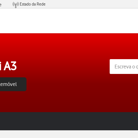
Estado da Rede
e
Condições de Oferta de Serviços
i A3
elemóvel