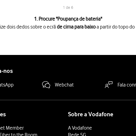
1 de 6
1. Procure "
Poupança de bateria
"
ize dois dedos sobre o ecrã
de cima para baixo
a partir do topo do 
o ecrã
de cima para baixo
a partir do topo do ecrã.
es
.
ia
.
ar Poupança de bateria"
para ativar a função.
a-nos
 terminar e voltar ao ecrã inicial.
atsApp
Webchat
Fala con
es
Sobre a Vodafone
et Member
A Vodafone
Fiber to the Room
Rede 5G