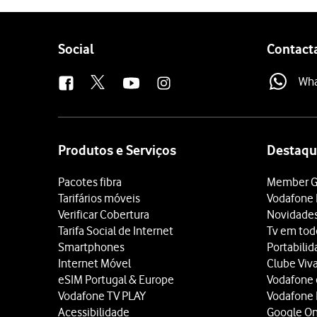
Follow
Social
Contact
us
Wh
Site
map
Produtos e Serviços
Destaqu
Pacotes fibra
Member G
Tarifários móveis
Vodafone 
Verificar Cobertura
Novidade
Tarifa Social de Internet
Tv em tod
Smartphones
Portabili
Internet Móvel
Clube Viv
eSIM Portugal & Europe
Vodafone
Vodafone TV PLAY
Vodafone
Acessibilidade
Google O