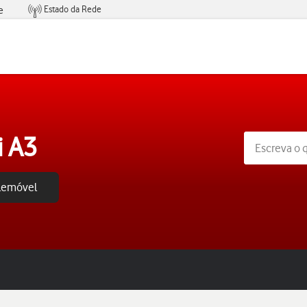
Estado da Rede
e
Condições de Oferta de Serviços
i A3
elemóvel