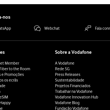
a-nos
atsApp
Webchat
Fala con
es
Sobre a Vodafone
et Member
A Vodafone
Fiber to the Room
Rede 5G
s e Promoções
Press Releases
os os ecrãs
Sustentabilidade
dade
Projetos Financiados
a
Trabalhar na Vodafone
 eSIM
Vodafone Innovation Hub
 Happy
Vodafone Blog
ne
Fundação Vodafone