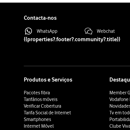
Contacta-nos
WhatsApp
Webchat
{{properties?.footer?.community?.title}}
Site
map
Produtos e Serviços
Destaqu
Pacotes fibra
Member G
Tarifários móveis
Vodafone 
Verificar Cobertura
Novidade
Tarifa Social de Internet
Tv em tod
Smartphones
Portabili
Internet Móvel
Clube Viv