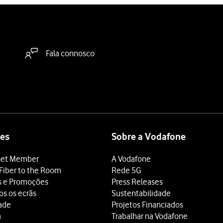
Fala connosco
es
Sobre a Vodafone
et Member
A Vodafone
Fiber to the Room
Rede 5G
s e Promoções
Press Releases
os os ecrãs
Sustentabilidade
dade
Projetos Financiados
a
Trabalhar na Vodafone