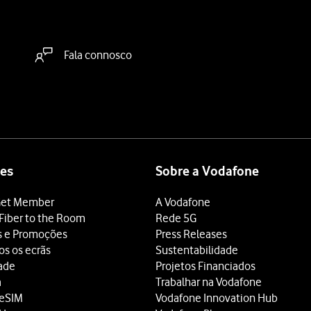
Fala connosco
es
Sobre a Vodafone
et Member
A Vodafone
Fiber to the Room
Rede 5G
s e Promoções
Press Releases
os os ecrãs
Sustentabilidade
dade
Projetos Financiados
a
Trabalhar na Vodafone
 eSIM
Vodafone Innovation Hub