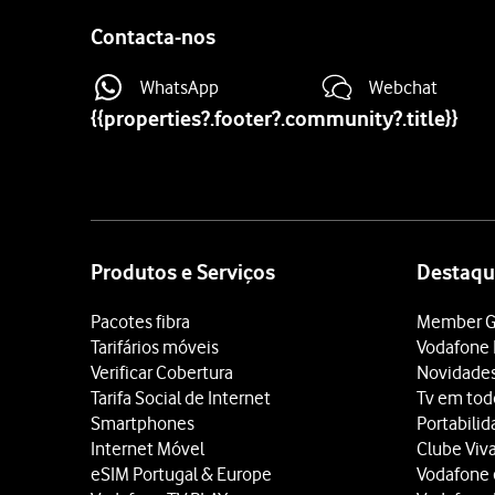
Contacta-nos
WhatsApp
Webchat
{{properties?.footer?.community?.title}}
Site
map
Produtos e Serviços
Destaqu
Pacotes fibra
Member G
Tarifários móveis
Vodafone 
Verificar Cobertura
Novidade
Tarifa Social de Internet
Tv em tod
Smartphones
Portabili
Internet Móvel
Clube Viv
eSIM Portugal & Europe
Vodafone