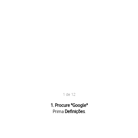
1 de 12
1 de 12
1. Procure "
Google
"
Prima
Definições
.
Prima
Definições
.
Prima
Definições adicionais
.
Prima
Contas e sincronização
.
Prima
Adicionar conta
.