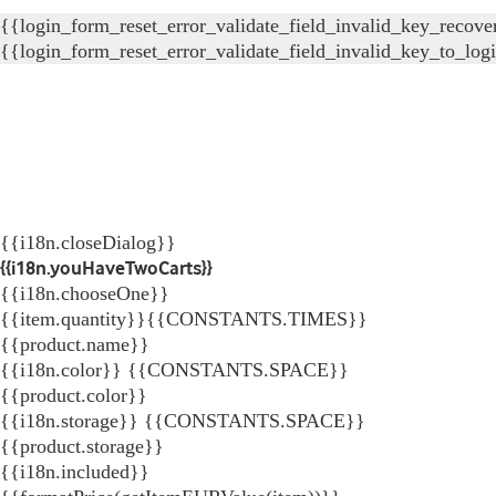
{{login_form_reset_error_validate_field_invalid_key_recove
{{login_form_reset_error_validate_field_invalid_key_to_log
{{i18n.closeDialog}}
{{i18n.youHaveTwoCarts}}
{{i18n.chooseOne}}
{{item.quantity}}{{CONSTANTS.TIMES}}
{{product.name}}
{{i18n.color}} {{CONSTANTS.SPACE}}
{{product.color}}
{{i18n.storage}} {{CONSTANTS.SPACE}}
{{product.storage}}
{{i18n.included}}