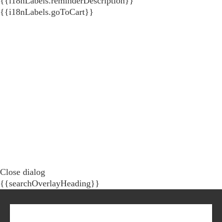
{{i18nLabels.reminderDescription}}
{{i18nLabels.goToCart}}
Close dialog
{{searchOverlayHeading}}