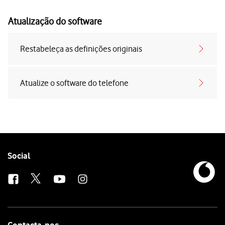
Atualização do software
Restabeleça as definições originais
Atualize o software do telefone
Follow
Social
us