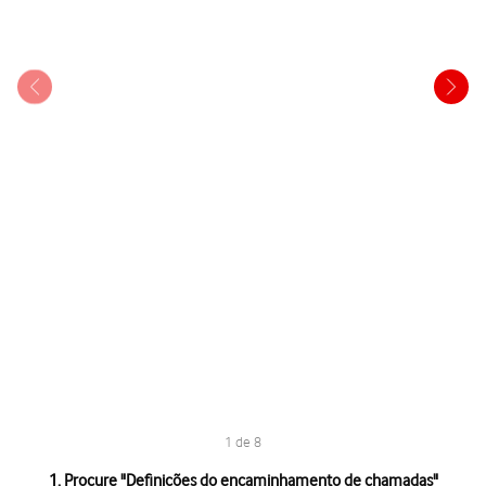
1 de 8
1 de 8
1. Procure "
Definições do encaminhamento de chamadas
"