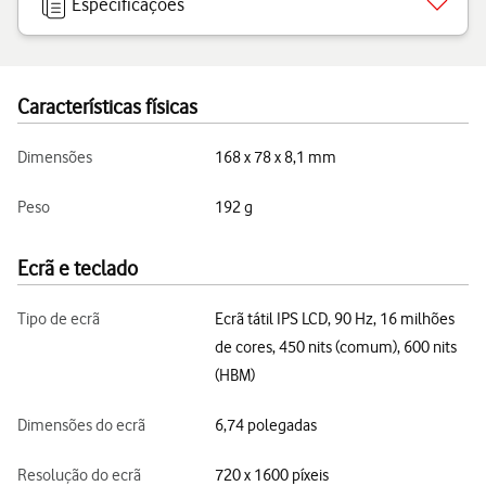
Especificações
Características físicas
Dimensões
168 x 78 x 8,1 mm
Peso
192 g
Ecrã e teclado
Tipo de ecrã
Ecrã tátil IPS LCD, 90 Hz, 16 milhões
de cores, 450 nits (comum), 600 nits
(HBM)
Dimensões do ecrã
6,74 polegadas
Resolução do ecrã
720 x 1600 píxeis