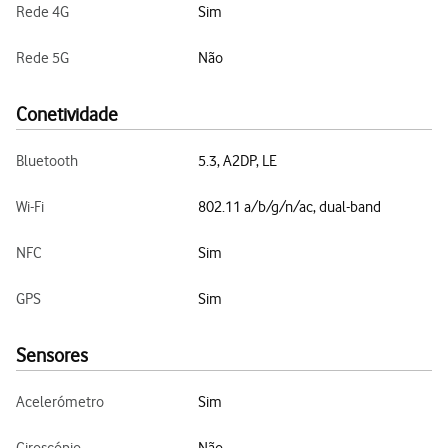
Rede 4G
Sim
Rede 5G
Não
Conetividade
Bluetooth
5.3, A2DP, LE
Wi-Fi
802.11 a/b/g/n/ac, dual-band
NFC
Sim
GPS
Sim
Sensores
Acelerómetro
Sim