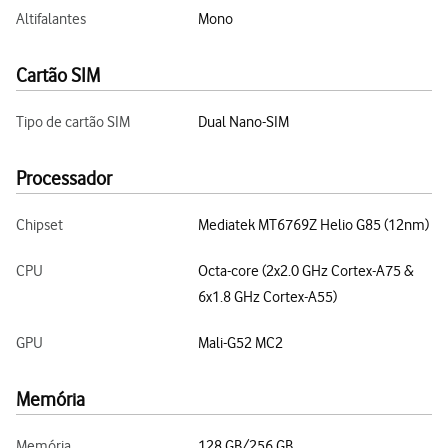
Altifalantes
Mono
Cartão SIM
Tipo de cartão SIM
Dual Nano-SIM
Processador
Chipset
Mediatek MT6769Z Helio G85 (12nm)
CPU
Octa-core (2x2.0 GHz Cortex-A75 &
6x1.8 GHz Cortex-A55)
GPU
Mali-G52 MC2
Memória
Memória
128 GB/256 GB