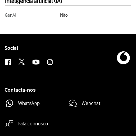
Inteligência artificial (IA)
GenAI
Não
Follow
Social
us
Contacta-nos
WhatsApp
Webchat
Fala connosco