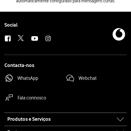
automaticamente configurado para mensagens curtas.
Quando inserir o cartão SIM no telefone, este será automaticamente 
Follow
Social
us
Contacta-nos
WhatsApp
Webchat
Fala connosco
Site
Produtos e Serviços
map