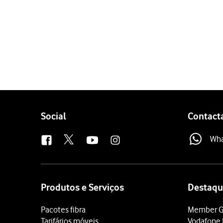
1 de 3
Prima
Definições
.
Prima
Sobre o telemóvel
.
Prima
Versão do MIUI
. Se
Follow
Social
Contact
us
Wh
Site
map
Produtos e Serviços
Destaqu
Pacotes fibra
Member G
Tarifários móveis
Vodafone 