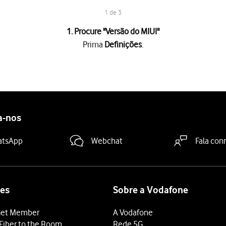
1 de 3
1. Procure "
Versão do MIUI
"
Prima
Definições
.
 existir uma nova versão de software disponível, será agora indicad
a-nos
atsApp
Webchat
Fala con
es
Sobre a Vodafone
et Member
A Vodafone
Fiber to the Room
Rede 5G