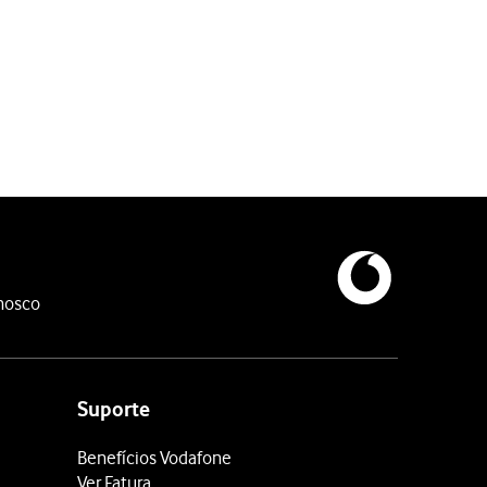
o no ecrã. Siga as indicações no ecrã para atualizar o software do 
nosco
Suporte
Benefícios Vodafone
Ver Fatura