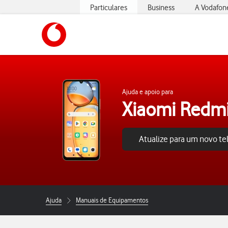
Particulares
Business
A Vodafon
https://www.vodafone.pt
Ajuda e apoio para
Xiaomi Redm
Atualize para um novo t
Ajuda
Manuais de Equipamentos