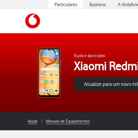
Particulares
Business
A Vodafon
https://www.vodafone.pt
Ajuda e apoio para
Xiaomi Redm
Atualize para um novo t
Ajuda
Manuais de Equipamentos