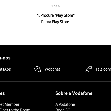
1 de 6
1. Procure "
Play Store
"
Prima
Play Store
.
.
goria da app pretendida e prima
o ícone para pesquisar
.
dicações no ecrã para instalar a app.
a-nos
grátis, prima o preço para instalar a app.
 terminar e voltar ao ecrã inicial.
atsApp
Webchat
Fala con
es
Sobre a Vodafone
et Member
A Vodafone
Fiber to the Room
Rede 5G