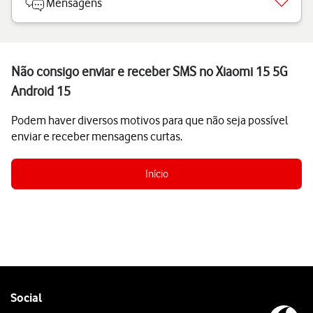
Mensagens
Não consigo enviar e receber SMS no Xiaomi 15 5G
Android 15
Podem haver diversos motivos para que não seja possível
enviar e receber mensagens curtas.
Início
Follow
Social