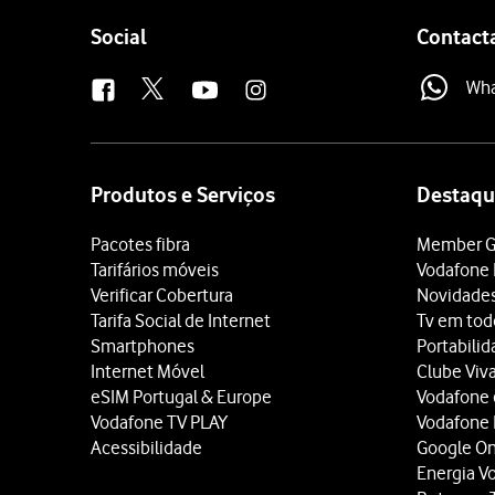
Follow
Social
Contact
us
Wh
Site
map
Produtos e Serviços
Destaqu
Pacotes fibra
Member G
Tarifários móveis
Vodafone 
Verificar Cobertura
Novidade
Tarifa Social de Internet
Tv em tod
Smartphones
Portabili
Internet Móvel
Clube Viv
eSIM Portugal & Europe
Vodafone
Vodafone TV PLAY
Vodafone
Acessibilidade
Google O
Energia V