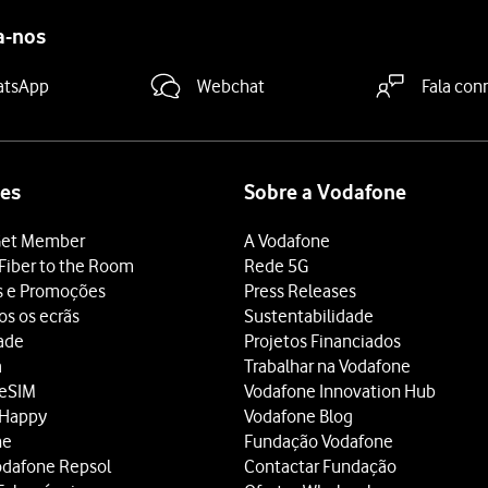
a-nos
atsApp
Webchat
Fala con
es
Sobre a Vodafone
et Member
A Vodafone
Fiber to the Room
Rede 5G
s e Promoções
Press Releases
os os ecrãs
Sustentabilidade
dade
Projetos Financiados
a
Trabalhar na Vodafone
 eSIM
Vodafone Innovation Hub
 Happy
Vodafone Blog
ne
Fundação Vodafone
odafone Repsol
Contactar Fundação