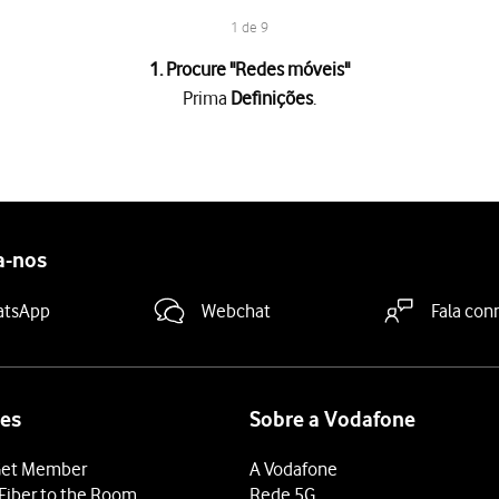
1 de 9
1. Procure "
Redes móveis
"
Prima
Definições
.
.
"Ligar"
para ativar ou desativar a utilização do plano.
 do plano, deve premir
OK
.
a-nos
utilização do plano, se este não estiver escolhido como predefini
rda
.
atsApp
Webchat
Fala con
dida sob "Predefinido para chamadas"
.
 sob "SIM de dados"
.
deslize o dedo de baixo para cima
a partir da base do ecrã.
es
Sobre a Vodafone
et Member
A Vodafone
Fiber to the Room
Rede 5G