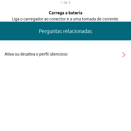
1 de 3
1 de 3
Carrega a bateria
Liga o carregador ao conector e a uma tomada de corrente.
Perguntas relacionadas
Ativa ou desativa o perfil silencioso
Escolhe o tom de toque
Define a data e a hora
Ativa ou desativa o uso do código PIN
Ativa ou desativa as notificações