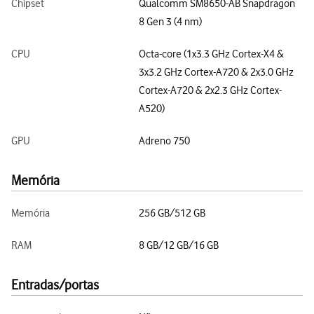
Chipset
Qualcomm SM8650-AB Snapdragon
8 Gen 3 (4 nm)
CPU
Octa-core (1x3.3 GHz Cortex-X4 &
3x3.2 GHz Cortex-A720 & 2x3.0 GHz
Cortex-A720 & 2x2.3 GHz Cortex-
A520)
GPU
Adreno 750
Memória
Memória
256 GB/512 GB
RAM
8 GB/12 GB/16 GB
Entradas/portas