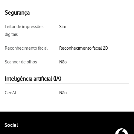
Segurança
Leitor de impressões
Sim
digitais
Reconhecimento facial
Reconhecimento facial 2D
Scanner de olhos
Não
Inteligência artificial (IA)
GenAI
Não
Follow
Social
us