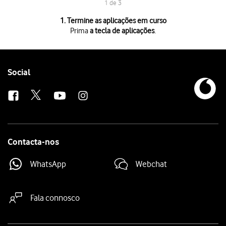
1 de 3
1 de 3
1. Termine as aplicações em curso
Prima
a tecla de aplicações
.
Prima
a tecla de aplicações
.
Para terminar uma aplicação em curso,
deslize o dedo para a direita
na
Para terminar todas as aplicações em curso, prima
o ícone para encerr
Follow
Social
us
Contacta-nos
WhatsApp
Webchat
Fala connosco