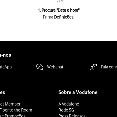
1 de 6
1. Procure "
Data e hora
"
Prima
Definições
.
is
.
 "Definir a hora automaticamente"
para ativar a função.
 "Definir o fuso horário automaticamente"
para ativar a função.
a-nos
 terminar e voltar ao ecrã inicial.
atsApp
Webchat
Fala con
es
Sobre a Vodafone
et Member
A Vodafone
Fiber to the Room
Rede 5G
s e Promoções
Press Releases