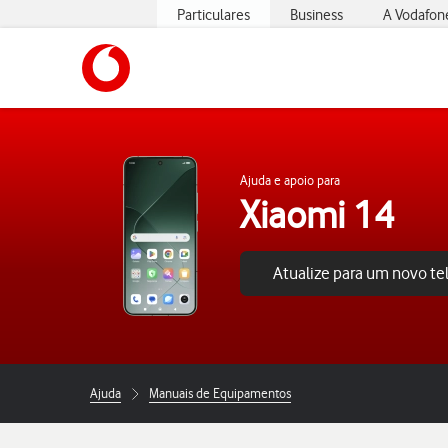
Particulares
Business
A Vodafon
https://www.vodafone.pt
Ajuda e apoio para
Xiaomi 14
Atualize para um novo t
Ajuda
Manuais de Equipamentos