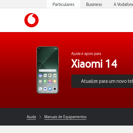
Particulares
Business
A Vodafon
https://www.vodafone.pt
Ajuda e apoio para
Xiaomi 14
Atualize para um novo t
Ajuda
Manuais de Equipamentos