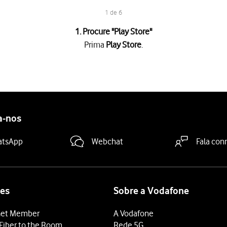
1 de 6
1. Procure "
Play Store
"
Prima
Play Store
.
.
goria da app pretendida e prima
o ícone para pesquisar
.
dicações no ecrã para instalar a app.
a-nos
grátis, prima o preço para instalar a app.
 terminar e voltar ao ecrã inicial.
atsApp
Webchat
Fala con
es
Sobre a Vodafone
et Member
A Vodafone
Fiber to the Room
Rede 5G