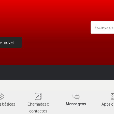
elemóvel
 básicas
Chamadas e
Mensagens
Apps e
contactos