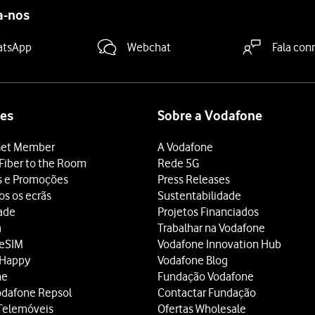
a-nos
atsApp
Webchat
Fala con
es
Sobre a Vodafone
et Member
A Vodafone
Fiber to the Room
Rede 5G
s e Promoções
Press Releases
os os ecrãs
Sustentabilidade
dade
Projetos Financiados
a
Trabalhar na Vodafone
 eSIM
Vodafone Innovation Hub
 Happy
Vodafone Blog
ne
Fundação Vodafone
odafone Repsol
Contactar Fundação
Telemóveis
Ofertas Wholesale