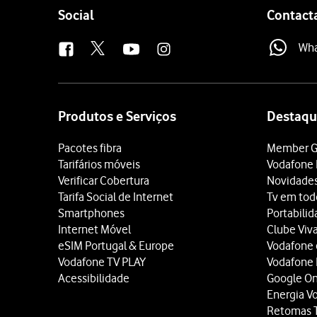
Follow
Social
Contact
us
Wh
Site
map
Produtos e Serviços
Destaqu
Pacotes fibra
Member G
Tarifários móveis
Vodafone 
Verificar Cobertura
Novidade
Tarifa Social de Internet
Tv em tod
Smartphones
Portabili
Internet Móvel
Clube Viv
eSIM Portugal & Europe
Vodafone
Vodafone TV PLAY
Vodafone
Acessibilidade
Google O
Energia V
Retomas 