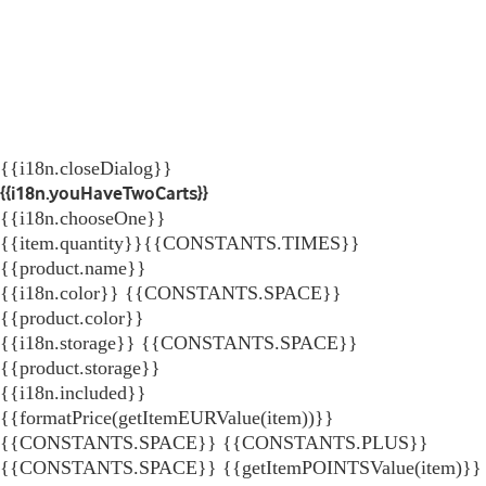
{{i18n.closeDialog}}
{{i18n.youHaveTwoCarts}}
{{i18n.chooseOne}}
{{item.quantity}}{{CONSTANTS.TIMES}}
{{product.name}}
{{i18n.color}} {{CONSTANTS.SPACE}}
{{product.color}}
{{i18n.storage}} {{CONSTANTS.SPACE}}
{{product.storage}}
{{i18n.included}}
{{formatPrice(getItemEURValue(item))}}
{{CONSTANTS.SPACE}} {{CONSTANTS.PLUS}}
{{CONSTANTS.SPACE}} {{getItemPOINTSValue(item)}}