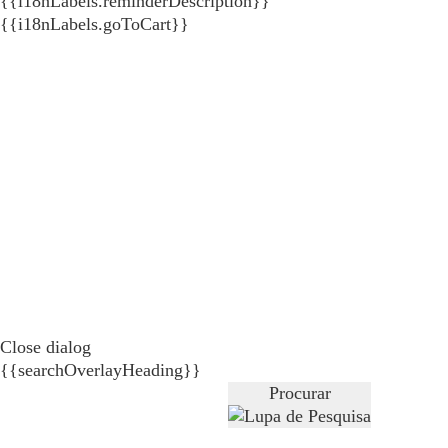
{{i18nLabels.reminderDescription}}
{{i18nLabels.goToCart}}
Close dialog
{{searchOverlayHeading}}
Procurar