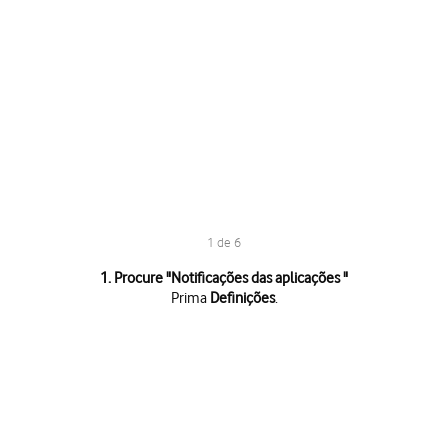
1 de 6
1 de 6
1. Procure "
Notificações das aplicações
"
Prima
Definições
.
Prima
Definições
.
Prima
Notificações e Centro de controlo
.
Prima
Notificações das aplicações
.
Prima
a app pretendida
.
Prima
o indicador junto a "Mostrar notificações"
para ativar ou desativa
Prima
a tecla de início
para terminar e voltar ao ecrã inicial.