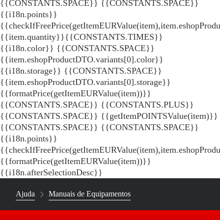
{{CONSTANTS.SPACE}}
{{CONSTANTS.SPACE}}
{{i18n.points}}
{{checkIfFreePrice(getItemEURValue(item),item.eshopProdu
{{item.quantity}}{{CONSTANTS.TIMES}}
{{i18n.color}} {{CONSTANTS.SPACE}}
{{item.eshopProductDTO.variants[0].color}}
{{i18n.storage}} {{CONSTANTS.SPACE}}
{{item.eshopProductDTO.variants[0].storage}}
{{formatPrice(getItemEURValue(item))}}
{{CONSTANTS.SPACE}} {{CONSTANTS.PLUS}}
{{CONSTANTS.SPACE}} {{getItemPOINTSValue(item)}}
{{CONSTANTS.SPACE}}
{{CONSTANTS.SPACE}}
{{i18n.points}}
{{checkIfFreePrice(getItemEURValue(item),item.eshopProd
{{formatPrice(getItemEURValue(item))}}
{{i18n.afterSelectionDesc}}
Ajuda
Manuais de Equipamentos