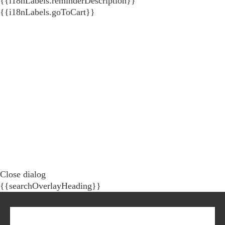
{{i18nLabels.reminderDescription}}
{{i18nLabels.goToCart}}
Close dialog
{{searchOverlayHeading}}