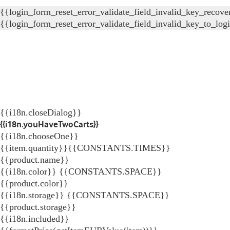
{{login_form_reset_error_validate_field_invalid_key_recove
{{login_form_reset_error_validate_field_invalid_key_to_log
{{i18n.closeDialog}}
{{i18n.youHaveTwoCarts}}
{{i18n.chooseOne}}
{{item.quantity}}{{CONSTANTS.TIMES}}
{{product.name}}
{{i18n.color}} {{CONSTANTS.SPACE}}
{{product.color}}
{{i18n.storage}} {{CONSTANTS.SPACE}}
{{product.storage}}
{{i18n.included}}