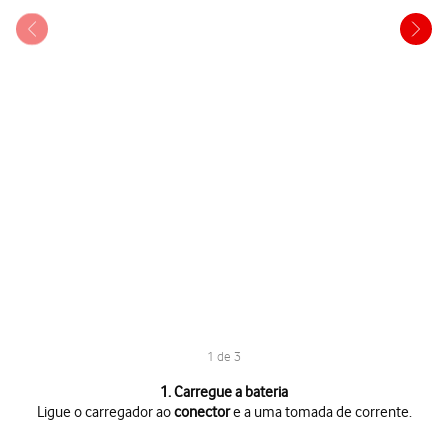
1 de 3
1 de 3
1. Carregue a bateria
Ligue o carregador ao
conector
e a uma tomada de corrente.
Ligue o carregador ao
conector
e a uma tomada de corrente.