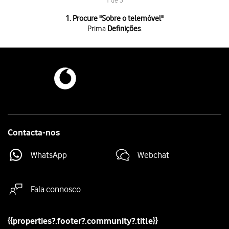
1 de 3
1 de 3
1. Procure "
Sobre o telemóvel
"
Prima
Definições
.
Prima
Definições
.
Prima
Sobre o telemóvel
.
Prima
o campo superior
no ecrã. Se existir uma nova versão de software
Contacta-nos
WhatsApp
Webchat
Fala connosco
{{properties?.footer?.community?.title}}