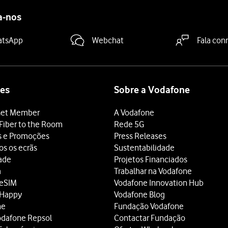
a-nos
atsApp
Webchat
Fala con
es
Sobre a Vodafone
et Member
A Vodafone
Fiber to the Room
Rede 5G
s e Promoções
Press Releases
os os ecrãs
Sustentabilidade
dade
Projetos Financiados
a
Trabalhar na Vodafone
 eSIM
Vodafone Innovation Hub
 Happy
Vodafone Blog
ne
Fundação Vodafone
odafone Repsol
Contactar Fundação