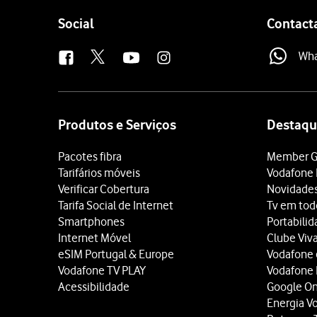
Follow
Social
Contact
us
Wh
Site
map
Produtos e Serviços
Destaqu
Pacotes fibra
Member G
Tarifários móveis
Vodafone 
Verificar Cobertura
Novidade
Tarifa Social de Internet
Tv em tod
Smartphones
Portabili
Internet Móvel
Clube Viv
eSIM Portugal & Europe
Vodafone
Vodafone TV PLAY
Vodafone
Acessibilidade
Google O
Energia V