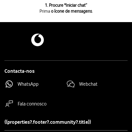
1 de 9
1. Procure "
Iniciar chat
”
Prima
o ícone de mensagens
.
Prima
o ícone de mensagens
.
Prima
Iniciar chat
.
Prima
o campo junto a "Para"
e introduza as primeiras letras do nome d
Prima
o contacto pretendido
.
Prima
o ícone de cartão SIM
.
Prima
o cartão SIM pretendido
.
Prima
o campo de escrita
e escreva o texto da sua mensagem curta.
Prima
o ícone para enviar
quando terminar de escrever a sua mensage
Prima
a tecla de início
para terminar e voltar ao ecrã inicial.
Contacta-nos
WhatsApp
Webchat
Fala connosco
{{properties?.footer?.community?.title}}