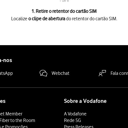
1 de 6
1. Retire o retentor do cartão SIM
Localize
o clipe de abertura
do retentor do cartão SIM.
ra
do retentor do cartão SIM.
no pequeno orifício do retentor do cartão SIM
.
ão SIM
do telefone.
a que o canto biselado do cartão SIM coincida com
o canto bisela
a que o canto biselado do cartão SIM coincida com
o canto bisela
a-nos
ão SIM para o interior
do telefone.
atsApp
Webchat
Fala con
es
Sobre a Vodafone
et Member
A Vodafone
Fiber to the Room
Rede 5G
s e Promoções
Press Releases