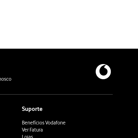
do do primeiro retentor
e coloque-o no retentor.
do do segundo retentor
e coloque-o no retentor.
nosco
Suporte
Benefícios Vodafone
Ver Fatura
Lojas