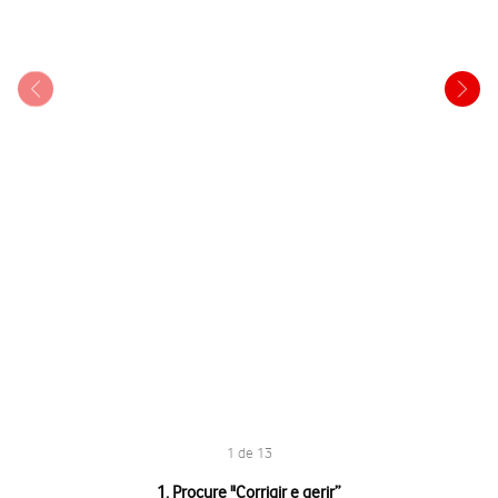
1 de 13
1 de 13
1. Procure "
Corrigir e gerir
”